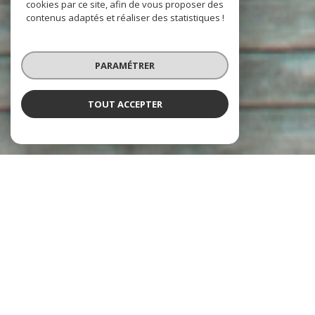
cookies par ce site, afin de vous proposer des
contenus adaptés et réaliser des statistiques !
PARAMÉTRER
TOUT ACCEPTER
À PROPOS
Agence Office Locations Transactions vous accompagne
Forte d'une expertise développée depuis 1971, notre
agence
immobilière à Juan-les-Pins
s'engage à fournir un service
personnalisé et de qualité, que vous cherchiez à
vendre,
acheter ou gérer
un bien immobilier.