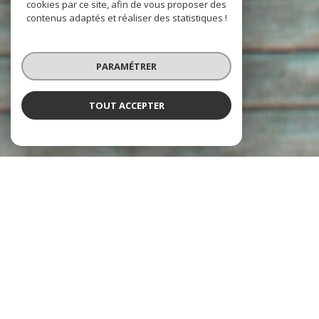
cookies par ce site, afin de vous proposer des
contenus adaptés et réaliser des statistiques !
PARAMÉTRER
TOUT ACCEPTER
À PROPOS
Agence Office Locations Transactions vous accompagne
Forte d'une expertise développée depuis 1971, notre
agence
immobilière à Juan-les-Pins
s'engage à fournir un service
personnalisé et de qualité, que vous cherchiez à
vendre,
acheter ou gérer
un bien immobilier.