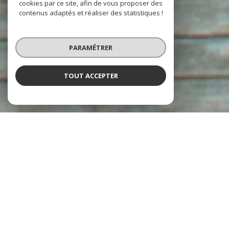
cookies par ce site, afin de vous proposer des
contenus adaptés et réaliser des statistiques !
PARAMÉTRER
TOUT ACCEPTER
À PROPOS
Agence Office Locations Transactions vous accompagne
Forte d'une expertise développée depuis 1971, notre
agence
immobilière à Juan-les-Pins
s'engage à fournir un service
personnalisé et de qualité, que vous cherchiez à
vendre,
acheter ou gérer
un bien immobilier.